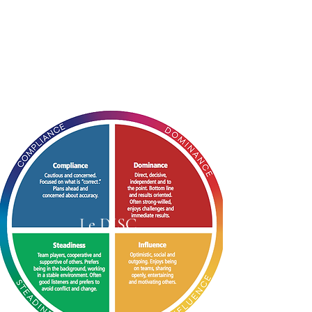
Discernia
Formation, Coaching,
Assessment, Conseil.
Le DISC