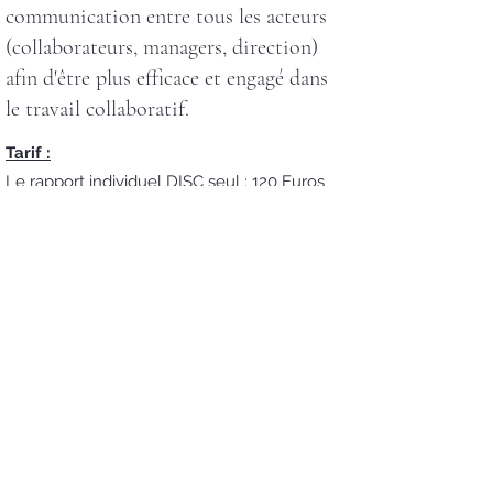
communication entre tous les acteurs
(collaborateurs, managers, direction)
afin d'être plus efficace et engagé dans
le travail collaboratif.
Tarif :
Le rapport individuel DISC seul : 120 Euros
HT
Le rapport individuel DISC et le debrief
personnalisé de 1 heure : 350 Euros HT
L'animation de séances DISC en équipe sur
0,5 à 1 jour, sur la base de 1600 Euros HT /
jour (rapport DISC en sus)
Exemple de rapport DISC type