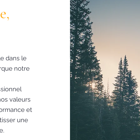
e,
le dans le
rque notre
sionnel
nos valeurs
ormance et
tisser une
e.