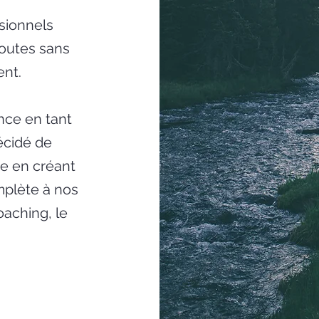
ssionnels
routes sans
ent.
nce en tant
écidé de
e en créant
omplète à nos
oaching, le