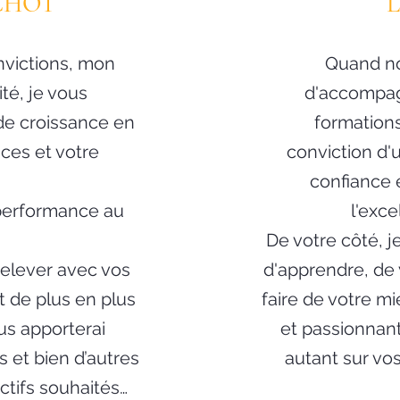
ICHOT
L
nvictions, mon
Quand no
té, je vous
d'accompag
e croissance en
formations
es et votre
conviction d'u
confiance 
 performance au
l'exce
De votre côté, 
 relever avec vos
d'apprendre, de
 de plus en plus
faire de votre m
us apporterai
et passionnan
us et bien d’autres
autant sur vo
ctifs souhaités…